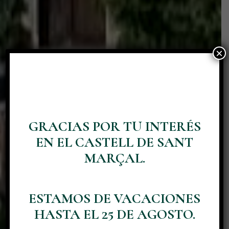
×
GRACIAS POR TU INTERÉS
QUE TU
EN EL CASTELL DE SANT
CELEBRACIÓN
MARÇAL.
FORME PARTE DE
NUESTRA
ESTAMOS DE VACACIONES
HASTA EL 25 DE AGOSTO.
HISTORIA