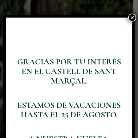
×
GRACIAS POR TU INTERÉS
QUE TU
EN EL CASTELL DE SANT
CELEBRACIÓN
MARÇAL.
FORME PARTE DE
NUESTRA
ESTAMOS DE VACACIONES
HASTA EL 25 DE AGOSTO.
HISTORIA