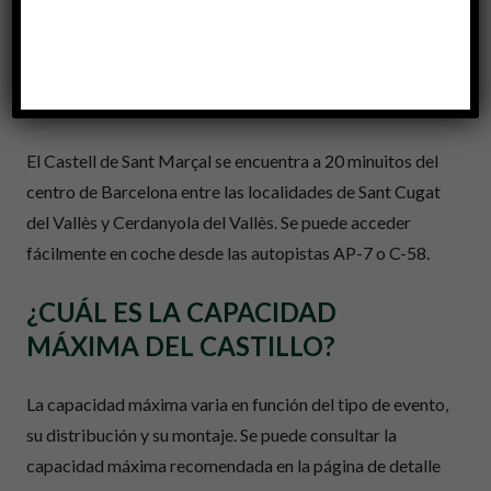
¿DÓNDE SE ENCUENTRA
UBICADO EL CASTELL DE SANT
MARÇAL?
El Castell de Sant Marçal se encuentra a 20 minuitos del
centro de Barcelona entre las localidades de Sant Cugat
del Vallès y Cerdanyola del Vallès. Se puede acceder
fácilmente en coche desde las autopistas AP-7 o C-58.
¿CUÁL ES LA CAPACIDAD
MÁXIMA DEL CASTILLO?
La capacidad máxima varia en función del tipo de evento,
su distribución y su montaje. Se puede consultar la
capacidad máxima recomendada en la página de detalle