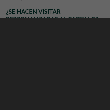
¿SE HACEN VISITAR
PERSONALIZADAS AL CASTILLO?
Sí, podéis concertar una cita en exclusiva para visitar las
instalaciones y el entrono del Castell de Sant Marçal.
¿ES ACCESIBLE PARA PERSONAS
CON MOBILIDAD REDUCIDA?
Sí, hay accesos para personas con mobilidad reducida
¿LAS VISITAS AL CASTILLO SON
PERSONALIZADAS?
Si, todas las visitas se hacen en exclusiva acompañados