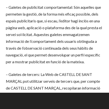
– Galetes de publicitat comportamental: Són aquelles que
permeten la gestió, de la forma més eficaç possible, dels
espais publicitaris que, si escau, l’editor hagi inclòs en una
pàgina web, aplicació o plataforma des de la qual presta el
servei sol·licitat. Aquestes galetes emmagatzemen
informació de l’comportament dels usuaris obtinguda a
través de l’observació continuada dels seus hàbits de
navegació, el que permet desenvolupar un perfil específic
per a mostrar publicitat en funció de la mateixa.
– Galetes de tercers: La Web de CASTELL DE SANT
MARÇAL pot utilitzar serveis de tercers que, per compte
de CASTELL DE SANT MARÇAL, recopilaran informació
amb fins estadístics, d’ús de l’Site per part de l’usuari i per a
la prestacion d’altres serveis relacionats amb la activitat
de la pàgina web i altres serveis d’Internet.